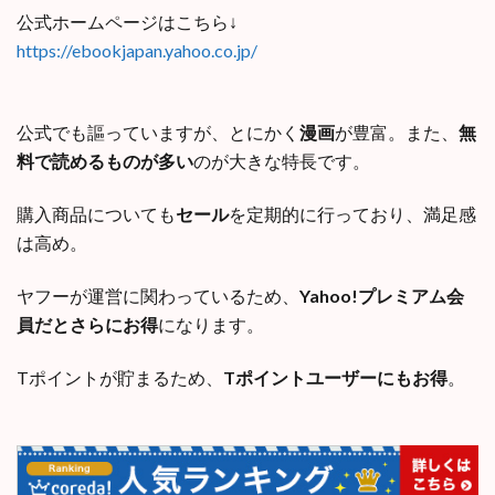
公式ホームページはこちら↓
https://ebookjapan.yahoo.co.jp/
公式でも謳っていますが、とにかく
漫画
が豊富。また、
無
料で読めるものが多い
のが大きな特長です。
購入商品についても
セール
を定期的に行っており、満足感
は高め。
ヤフーが運営に関わっているため、
Yahoo!プレミアム会
員だとさらにお得
になります。
Tポイントが貯まるため、
Tポイントユーザーにもお得
。