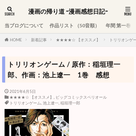
漫画の帰り道 -漫画感想日記-
当ブログについて
作品リスト （50音順）
年間 第一巻
HOME
新着記事
★★★★☆ 【オススメ】
トリリオンゲー
トリリオンゲーム / 原作：稲垣理一
郎、作画：池上遼一 1巻 感想
2021年6月5日
★★★★☆ 【オススメ】
,
ビッグコミックスペリオール
トリリオンゲーム
,
池上遼一
,
稲垣理一郎