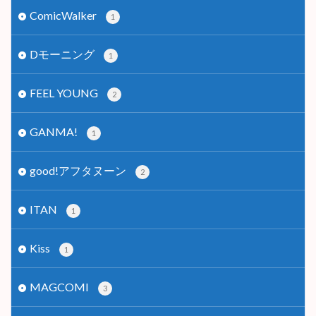
ComicWalker
1
Dモーニング
1
FEEL YOUNG
2
GANMA!
1
good!アフタヌーン
2
ITAN
1
Kiss
1
MAGCOMI
3