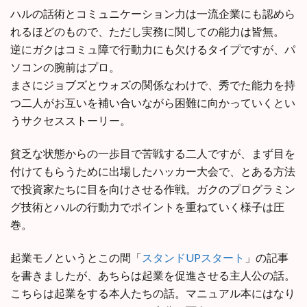
ハルの話術とコミュニケーション力は一流企業にも認めら
れるほどのもので、ただし実務に関しての能力は皆無。
逆にガクはコミュ障で行動力にも欠けるタイプですが、パ
ソコンの腕前はプロ。
まさにジョブズとウォズの関係なわけで、秀でた能力を持
つ二人がお互いを補い合いながら困難に向かっていくとい
うサクセスストーリー。
貧乏な状態からの一歩目で苦戦する二人ですが、まず目を
付けてもらうために出場したハッカー大会で、とある方法
で投資家たちに目を向けさせる作戦。ガクのプログラミン
グ技術とハルの行動力でポイントを重ねていく様子は圧
巻。
起業モノというとこの間「
スタンドUPスタート
」の記事
を書きましたが、あちらは起業を促進させる主人公の話。
こちらは起業をする本人たちの話。マニュアル本にはなり