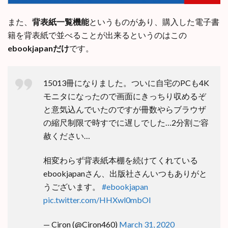
また、
背表紙一覧機能
というものがあり、購入した電子書
籍を背表紙で並べることが出来るというのはこの
ebookjapanだけ
です。
15013冊になりました。ついに自宅のPCも4K
モニタになったので画面にきっちり収めるぞ
と意気込んでいたのですが冊数やらブラウザ
の縮尺制限で時すでに遅しでした…2分割ご容
赦ください…
相変わらず背表紙本棚を続けてくれている
ebookjapanさん、出版社さんいつもありがと
うございます。
#ebookjapan
pic.twitter.com/HHXwl0mbOI
— Ciron (@Ciron460)
March 31, 2020