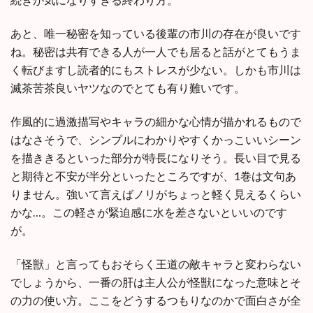
あと、唯一秘密を知っている後輩の市川の存在が良いです
ね。秘密は共有できる人が一人でも居ると話がとてもうま
く転びますし読者的にもストレスが少ない。しかも市川は
滅茶苦茶良いヤツなのでとても有り難いです。
作風的に過激描写やキャラの細かな心情が描かれるもので
はなさそうで、シンプルにわかりやすくかっこいいシーン
を描ききるといった部分が特長になりそう。長い目で見る
と期待と不安が半分といったところですが、1巻は文句あ
りません。強いて言えばノリがちょっと軽く見えるくらい
かな…。この軽さが緊迫感に水を差さないといいのです
が。
「怪獣」と言ってもおそらく王道の敵キャラと変わらない
でしょうから、一番の肝は主人公が怪獣になった意味とそ
の力の使い方。ここをどうするつもりなのかで面白さが全