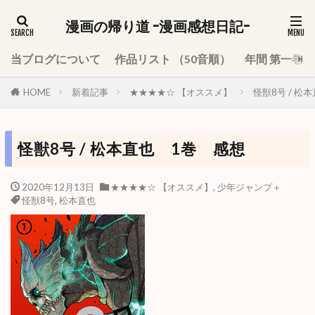
漫画の帰り道 -漫画感想日記-
当ブログについて
作品リスト （50音順）
年間 第一巻
HOME
新着記事
★★★★☆ 【オススメ】
怪獣8号 / 松
怪獣8号 / 松本直也 1巻 感想
2020年12月13日
★★★★☆ 【オススメ】
,
少年ジャンプ＋
怪獣8号
,
松本直也