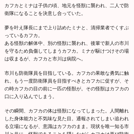
カフカとミナは子供の頃、地元を怪獣に襲われ、二人で防
衛隊になることを決意し合っていた。
夢を叶え隊長にまで上り詰めたミナと、清掃業者でくすぶ
っているカフカ。
ある怪獣の解体中、別の怪獣に襲われ、後輩で新人の市川
を守るため負傷してしまうカフカ。ミナが駆けつけその場
は収まるが、カフカと市川は病院へ。
市川も防衛隊員を目指している。カフカの果敢な勇気に触
れ、もう一度防衛隊員を目指すべきとカフカに促すが、そ
の時カフカの目の前に一匹の怪獣が。その怪獣はカフカの
口に入り込んでしまう。
その瞬間、カフカの体は怪獣になってしまった。人間離れ
した身体能力と不気味な見た目。通報されてしまい追われ
る立場になるが、意識はカフカのまま。現状を唯一知る市
川と共に、怪獣であることを隠しながらカフカは再び防衛