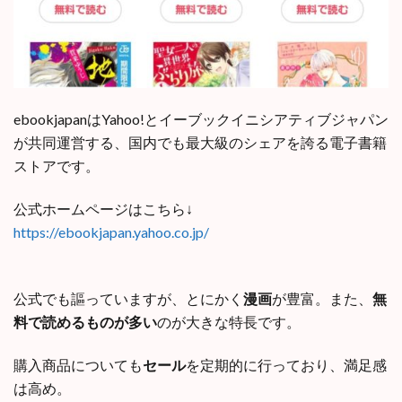
ebookjapanはYahoo!とイーブックイニシアティブジャパン
が共同運営する、国内でも最大級のシェアを誇る電子書籍
ストアです。
公式ホームページはこちら↓
https://ebookjapan.yahoo.co.jp/
公式でも謳っていますが、とにかく
漫画
が豊富。また、
無
料で読めるものが多い
のが大きな特長です。
購入商品についても
セール
を定期的に行っており、満足感
は高め。