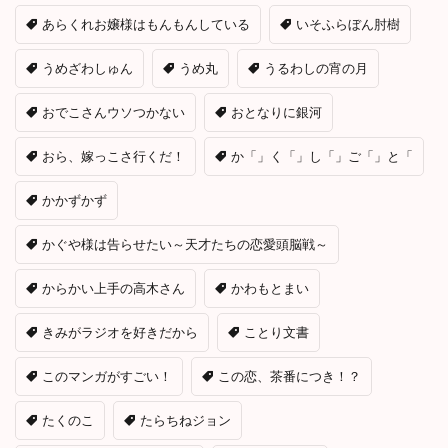
あらくれお嬢様はもんもんしている
いそふらぼん肘樹
うめざわしゅん
うめ丸
うるわしの宵の月
おでこさんウソつかない
おとなりに銀河
おら、嫁っこさ行くだ！
か「」く「」し「」ご「」と「
かかずかず
かぐや様は告らせたい～天才たちの恋愛頭脳戦～
からかい上手の高木さん
かわもとまい
きみがラジオを好きだから
ことり文書
このマンガがすごい！
この恋、茶番につき！？
たくのこ
たらちねジョン