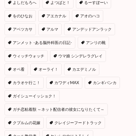
よしだもろへ
よつばと！
るーすぼーい
をのひなお
アエカナル
アオのハコ
アベツカサ
アルマ
アンデッドアンラック
アンメット -ある脳外科医の日記-
アンリの靴
ウィッチウォッチ
ウマ娘 シンデレラグレイ
オペ看
オーライ！
カエデミノル
カラオケ行こ！
カワディMAX
カンギバンカ
ガイシューイッショク！
ガチ恋粘着獣 ～ネット配信者の彼女になりたくて～
クプルムの花嫁
クレイジーフードトラック