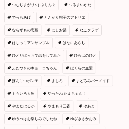
つむじまがり×すぷりんぐ
つるまいかだ
でっちあげ
とんがり帽子のアトリエ
ならずもの恋慕
にしお栞
ねこクラゲ
はしっこアンサンブル
はなにあらし
ひとりぼっちで恋をしてみた
ひらばのひと
ふだつきのキョーコちゃん
ぼくらの血盟
ぽんこつポン子
ましろ
まどろみバーメイド
ももいろ人魚
やったね たえちゃん！
やまだはるか
やまもり三香
ゆあま
ゆうべはお楽しみでしたね
ゆざきさかおみ