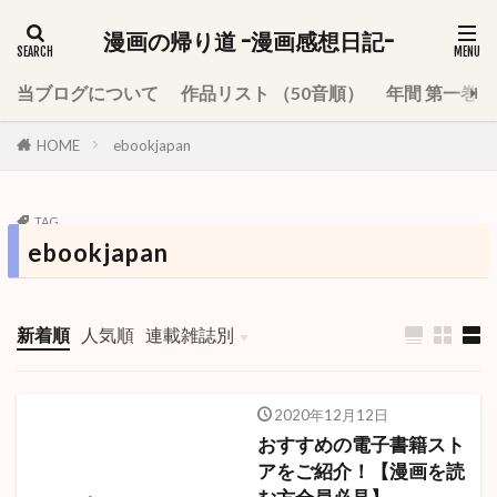
漫画の帰り道 -漫画感想日記-
当ブログについて
作品リスト （50音順）
年間 第一巻
HOME
ebookjapan
TAG
ebookjapan
新着順
人気順
連載雑誌別
週刊少年ジャンプ
少年ジャンプ＋
週刊少年サンデー
週刊少年マガジン
週刊少年チャンピオン
週刊ヤングジャンプ
月刊少年ガンガン
モーニング
ハルタ
別冊少年マガジン
月刊アフタヌーン
2020年12月12日
おすすめの電子書籍スト
アをご紹介！【漫画を読