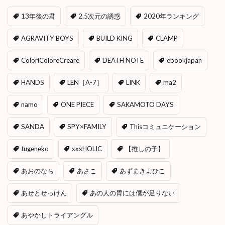
13年後の君
2.5次元の誘惑
2020年ランキング
AGRAVITY BOYS
BUILD KING
CLAMP
ColoriColoreCreare
DEATH NOTE
ebookjapan
HANDS
LEN［A-7］
LINK
ma2
namo
ONE PIECE
SAKAMOTO DAYS
SANDA
SPY×FAMILY
Thisコミュニケーション
tugeneko
xxxHOLIC
【推しの子】
あおのなち
あさこ
あずまきよひこ
あせとせっけん
あの人の胃には僕が足りない
あやかしトライアングル