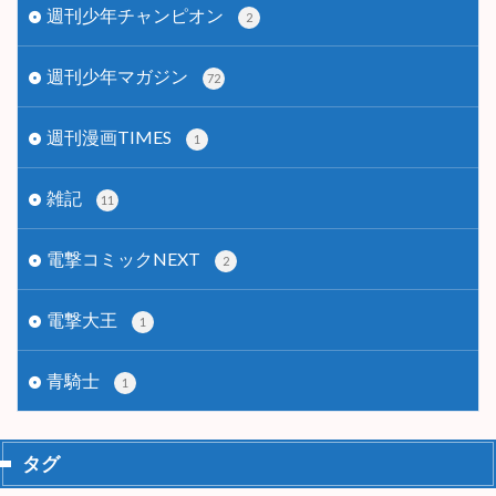
週刊少年チャンピオン
2
週刊少年マガジン
72
週刊漫画TIMES
1
雑記
11
電撃コミックNEXT
2
電撃大王
1
青騎士
1
タグ