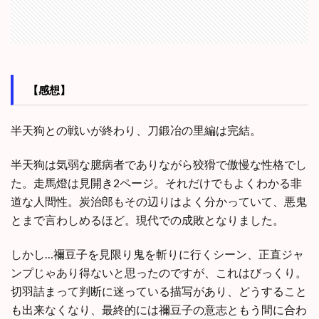
【感想】
半天狗との戦いが終わり、刀鍛冶の里編は完結。
半天狗は気弱な臆病者でありながら狡猾で傲慢な性格でし
た。走馬燈は見開き2ページ。それだけでもよくわかる非
道な人間性。炭治郎もその辺りはよく分かっていて、悪鬼
とまで言わしめるほど。現代での成敗となりました。
しかし…禰豆子を見限り鬼を斬りに行くシーン、正直ジャ
ンプじゃあり得ないと思ったのですが、これはびっくり。
切羽詰まって判断に迷っている描写があり、どうすること
も出来なくなり、最終的には禰豆子の意志ともう間に合わ