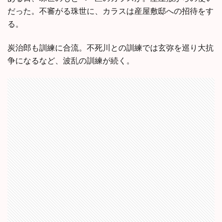
だった。不審がる珠世に、カラスは産屋敷邸への招待をす
る。
炭治郎も訓練に合流。不死川との訓練では玄弥を巡り大抗
争になるなど、波乱の訓練が続く。