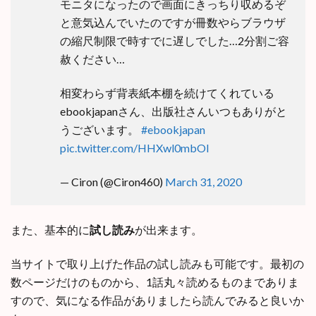
モニタになったので画面にきっちり収めるぞ
と意気込んでいたのですが冊数やらブラウザ
の縮尺制限で時すでに遅しでした…2分割ご容
赦ください…
相変わらず背表紙本棚を続けてくれている
ebookjapanさん、出版社さんいつもありがと
うございます。
#ebookjapan
pic.twitter.com/HHXwl0mbOI
— Ciron (@Ciron460)
March 31, 2020
また、基本的に
試し読み
が出来ます。
当サイトで取り上げた作品の試し読みも可能です。最初の
数ページだけのものから、1話丸々読めるものまでありま
すので、気になる作品がありましたら読んでみると良いか