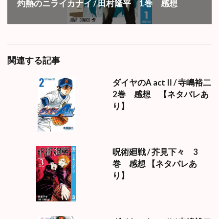
灼熱のニライカナイ / 田村隆平 1巻 感想
関連する記事
ダイヤのA actⅡ/ 寺嶋裕二
2巻 感想 【ネタバレあ
り】
呪術廻戦 / 芥見下々 3
巻 感想 【ネタバレあ
り】