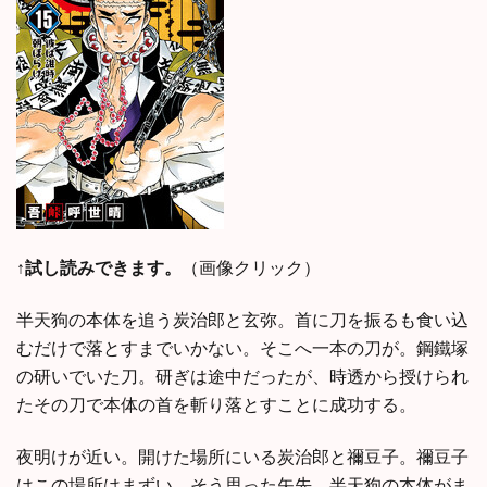
↑試し読みできます。
（画像クリック）
半天狗の本体を追う炭治郎と玄弥。首に刀を振るも食い込
むだけで落とすまでいかない。そこへ一本の刀が。鋼鐵塚
の研いでいた刀。研ぎは途中だったが、時透から授けられ
たその刀で本体の首を斬り落とすことに成功する。
夜明けが近い。開けた場所にいる炭治郎と禰豆子。禰豆子
はこの場所はまずい。そう思った矢先、半天狗の本体がま