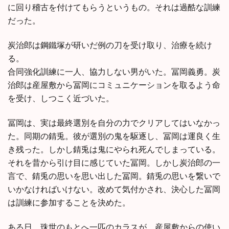
に回り稽古を付けてもらうというもの。それは過酷な訓練
だった。
炭治郎は鋼鐵塚が研いだ例の刀を受け取り、治療を続け
る。
合同強化訓練に一人、協力しない男がいた。冨岡義勇。炭
治郎は産屋敷から冨岡にコミュニケーションを取るよう命
を受け、しつこく近づいた。
冨岡は、実は最終選別を自分の力でクリアしてはいなかっ
た。同期の錆兎。彼が選別の鬼を駆逐し、冨岡は運良く生
き残った。しかし錆兎は鬼にやられ死んでしまっている。
それを昔から引け目に感じていた冨岡。しかし炭治郎の一
言で、錆兎の思いを思い出した冨岡。錆兎の思いを繋いで
いかなければいけない。改めて気付かされ、決心した冨岡
は訓練に参加することを決めた。
ある日、珠世のもとへ一匹のカラスが。産屋敷からの使い