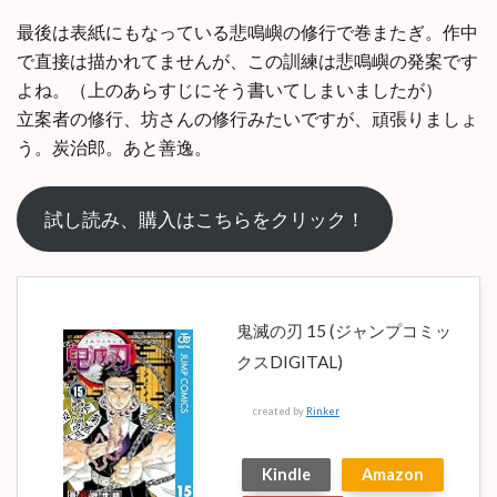
最後は表紙にもなっている悲鳴嶼の修行で巻またぎ。作中
で直接は描かれてませんが、この訓練は悲鳴嶼の発案です
よね。（上のあらすじにそう書いてしまいましたが）
立案者の修行、坊さんの修行みたいですが、頑張りましょ
う。炭治郎。あと善逸。
試し読み、購入はこちらをクリック！
鬼滅の刃 15 (ジャンプコミッ
クスDIGITAL)
created by
Rinker
Kindle
Amazon