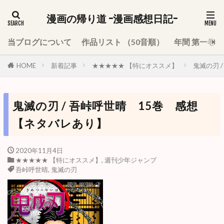
漫画の帰り道 -漫画感想日記-
当ブログについて
作品リスト （50音順）
年間 第一巻
HOME
新着記事
★★★★★ 【特にオススメ】
鬼滅の刃 
鬼滅の刃 / 吾峠呼世晴 15巻 感想
【ネタバレあり】
2020年11月4日
★★★★★ 【特にオススメ】
,
週刊少年ジャンプ
吾峠呼世晴
,
鬼滅の刃