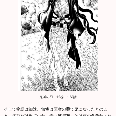
鬼滅の刃 15巻 126話
そして物語は加速。無惨は医者の薬で鬼になったとのこ
と。名前だけ出ていた「青い彼岸花」とは薬の名前だった