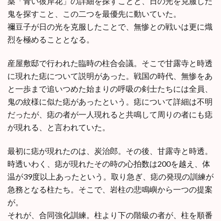
薬「青い彼岸花」の詳細を探すことと、日の光を克服した
鬼を探すこと、この二つを最優先に動いていた。
禰豆子が日の光を克服したことで、無惨との戦いは更に熾
烈を極めることとなる。
産屋敷邸で行われた臨時の柱合会議。そこで甘露寺と時透
に現れた痣について説明があった。戦国の時代、無惨をあ
と一歩まで追いつめた始まりの呼吸の剣士たちには全員、
鬼の紋様に似た痣があったという。痣について詳細は不明
だったが、痣の者が一人現れると共鳴して周りの者にも痣
が現れる、と言われていた。
最初に痣が現れたのは、炭治郎。その後、甘露寺と時透。
時透いわく、痣が現れたその時の心拍数は200を越え、体
温が39度以上あったという。取り急ぎ、痣の発現の訓練が
急務となる柱たち。そこで、岩柱の悲鳴嶼から一つの提案
が。
それが、合同強化訓練。柱より下の階級の者が、柱を順番