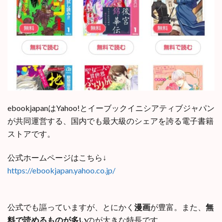
ebookjapanはYahoo!とイーブックイニシアティブジャパン
が共同運営する、国内でも最大級のシェアを誇る電子書籍
ストアです。
公式ホームページはこちら↓
https://ebookjapan.yahoo.co.jp/
公式でも謳っていますが、とにかく
漫画
が豊富。また、
無
料で読めるものが多い
のが大きな特長です。