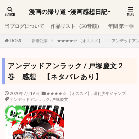
漫画の帰り道 -漫画感想日記-
当ブログについて
作品リスト （50音順）
年間 第一巻
HOME
新着記事
★★★★☆ 【オススメ】
アンデッドアン
アンデッドアンラック / 戸塚慶文 2
巻 感想 【ネタバレあり】
2020年7月19日
★★★★☆ 【オススメ】
,
週刊少年ジャンプ
アンデッドアンラック
,
戸塚慶文