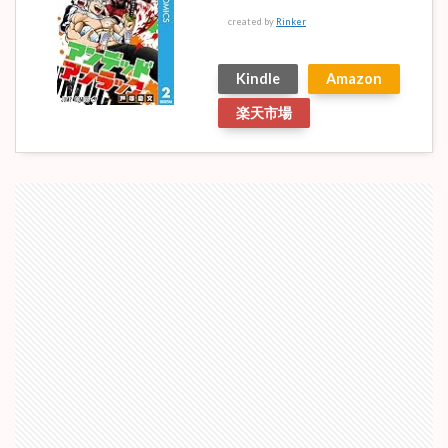
created by
Rinker
Kindle
Amazon
楽天市場