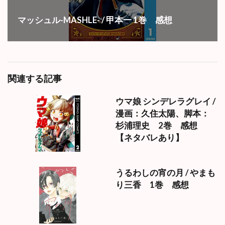
マッシュル-MASHLE- / 甲本一 1巻 感想
関連する記事
ウマ娘 シンデレラグレイ /
漫画：久住太陽、脚本：
杉浦理史 2巻 感想
【ネタバレあり】
うるわしの宵の月 / やまも
り三香 1巻 感想