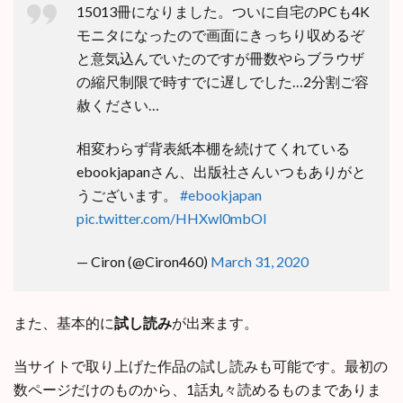
15013冊になりました。ついに自宅のPCも4K
モニタになったので画面にきっちり収めるぞ
と意気込んでいたのですが冊数やらブラウザ
の縮尺制限で時すでに遅しでした…2分割ご容
赦ください…
相変わらず背表紙本棚を続けてくれている
ebookjapanさん、出版社さんいつもありがと
うございます。
#ebookjapan
pic.twitter.com/HHXwl0mbOI
— Ciron (@Ciron460)
March 31, 2020
また、基本的に
試し読み
が出来ます。
当サイトで取り上げた作品の試し読みも可能です。最初の
数ページだけのものから、1話丸々読めるものまでありま