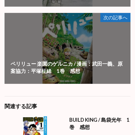
次の記事へ
ペリリュー 楽園のゲルニカ / 漫画：武田一義、原
案協力：平塚柾緒 1巻 感想
関連する記事
BUILD KING / 島袋光年 1
巻 感想