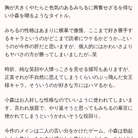
胸が大きくやたらと色気のあるみちるに興奮せざるを得な
い小森を嘲るようなタイトル。
みちるの性格はあまりに横暴で傲慢。ここまで好き勝手す
るキャラというのがどこまで読者にウケるかどうか…とい
うのが今作の肝だと思いますが、個人的にはかわいさより
もヤバさの方が勝ってしまいましたが…笑
時折、純な笑顔や人懐っこさを見せる描写もありますが、
正直それが不自然に思えてしまうくらいのぶっ飛んだ女王
様キャラ。そういうのが好きな方にはハマるかも。
小森はお人好しな性格なのでいいように使われてしまいま
す。言われ放題で、やり返そうと思ってもみちるの暴言に
挫かれてしまうというかわいそうな役回り。
今作のメインは二人の言い分をかけたゲーム。小森は勃起