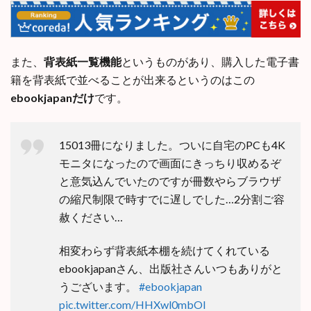
また、
背表紙一覧機能
というものがあり、購入した電子書
籍を背表紙で並べることが出来るというのはこの
ebookjapanだけ
です。
15013冊になりました。ついに自宅のPCも4K
モニタになったので画面にきっちり収めるぞ
と意気込んでいたのですが冊数やらブラウザ
の縮尺制限で時すでに遅しでした…2分割ご容
赦ください…
相変わらず背表紙本棚を続けてくれている
ebookjapanさん、出版社さんいつもありがと
うございます。
#ebookjapan
pic.twitter.com/HHXwl0mbOI