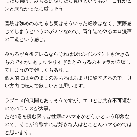
したら負け、みちるは感じたら負けというもの。これがピ
ンと来なかったら厳しそう。
普段は強めのみちるも実はそういった経験はなく、実際感
じてしまうというのがミソなので、青年誌でやるエロ漫画
の王道という感じ。
みちるが今後デレるならそれは1巻のインパクトも活きる
ものですが…あまりやりすぎるとみちるのキャラが崩壊し
てしまうので難しくもあり…。
個人的には今のままのみちるはあまりに酷すぎるので、良
い方向に転んで欲しいとは思います。
ラブコメ的展開もありそうですが、エロとは共存不可避な
のでバランスが大事。
ただ1巻を読む限りは性癖にハマるかどうかという印象な
ので、そこが合致すれば好きな人はとことんハマるのでは
と思います。