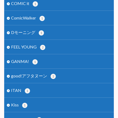
COMIC it
1
ComicWalker
1
Dモーニング
1
FEEL YOUNG
2
GANMA!
1
good!アフタヌーン
2
ITAN
1
Kiss
1