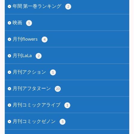
年間 第一巻ランキング
2
映画
1
月刊flowers
4
月刊LaLa
2
月刊アクション
1
月刊アフタヌーン
23
月刊コミックアライブ
1
月刊コミックゼノン
5