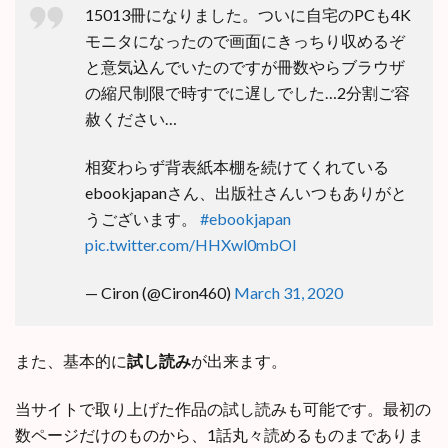
15013冊になりました。ついに自宅のPCも4K
モニタになったので画面にきっちり収めるぞ
と意気込んでいたのですが冊数やらブラウザ
の縮尺制限で時すでに遅しでした…2分割ご容
赦ください…
相変わらず背表紙本棚を続けてくれている
ebookjapanさん、出版社さんいつもありがと
うございます。
#ebookjapan
pic.twitter.com/HHXwl0mbOI
— Ciron (@Ciron460)
March 31, 2020
また、基本的に
試し読み
が出来ます。
当サイトで取り上げた作品の試し読みも可能です。最初の
数ページだけのものから、1話丸々読めるものまでありま