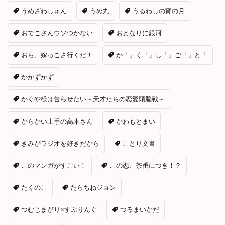
うめざわしゅん
うめ丸
うるわしの宵の月
おでこさんウソつかない
おとなりに銀河
おら、嫁っこさ行くだ！
か「」く「」し「」ご「」と「
かかずかず
かぐや様は告らせたい～天才たちの恋愛頭脳戦～
からかい上手の高木さん
かわもとまい
きみがラジオを好きだから
ことり文書
このマンガがすごい！
この恋、茶番につき！？
たくのこ
たらちねジョン
つむじまがり×すぷりんぐ
つるまいかだ