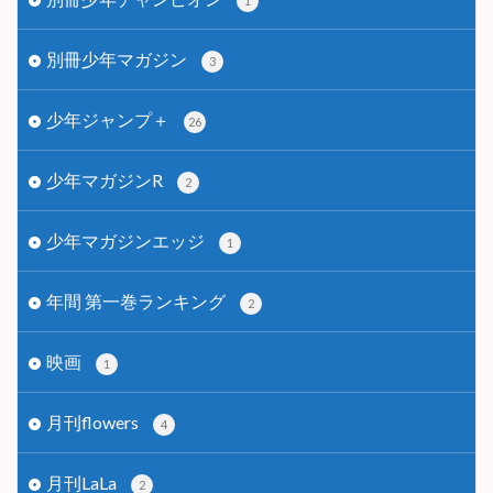
1
別冊少年マガジン
3
少年ジャンプ＋
26
少年マガジンR
2
少年マガジンエッジ
1
年間 第一巻ランキング
2
映画
1
月刊flowers
4
月刊LaLa
2