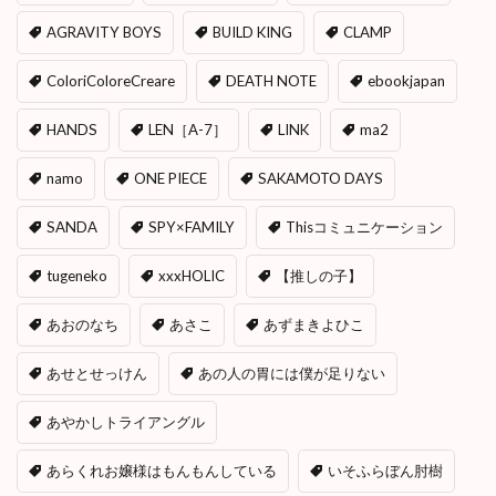
AGRAVITY BOYS
BUILD KING
CLAMP
ColoriColoreCreare
DEATH NOTE
ebookjapan
HANDS
LEN［A-7］
LINK
ma2
namo
ONE PIECE
SAKAMOTO DAYS
SANDA
SPY×FAMILY
Thisコミュニケーション
tugeneko
xxxHOLIC
【推しの子】
あおのなち
あさこ
あずまきよひこ
あせとせっけん
あの人の胃には僕が足りない
あやかしトライアングル
あらくれお嬢様はもんもんしている
いそふらぼん肘樹