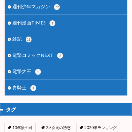
週刊少年マガジン
72
週刊漫画TIMES
1
雑記
11
電撃コミックNEXT
2
電撃大王
1
青騎士
1
タグ
13年後の君
2.5次元の誘惑
2020年ランキング