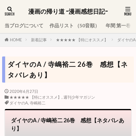
漫画の帰り道 -漫画感想日記-
当ブログについて
作品リスト （50音順）
年間 第一巻
HOME
新着記事
★★★★★ 【特にオススメ】
ダイヤのA
ダイヤのA / 寺嶋裕二 26巻 感想【ネ
タバレあり】
2020年6月27日
★★★★★ 【特にオススメ】
,
週刊少年マガジン
ダイヤのA
,
寺嶋裕二
ダイヤのA / 寺嶋裕二 26巻 感想【ネタバレあ
り】