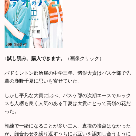
↑試し読み、購入できます。
（画像クリック）
バドミントン部所属の中学三年、猪俣大貴はバスケ部で先
輩の鹿野千夏に思いを寄せていた。
しかし平凡な大貴に比べ、バスケ部の次期エースでルック
スも人柄も良く人気のある千夏は大貴にとって高嶺の花だ
った。
朝練で一緒になることが多い二人。直接の接点はなかった
が、顔合わせを繰り返すうちにお互いを認知し合うように