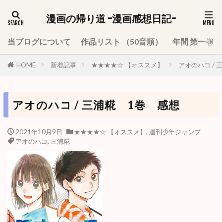
漫画の帰り道 -漫画感想日記-
当ブログについて
作品リスト （50音順）
年間 第一巻
HOME
新着記事
★★★★☆ 【オススメ】
アオのハコ /
アオのハコ / 三浦糀 1巻 感想
2021年10月9日
★★★★☆ 【オススメ】
,
週刊少年ジャンプ
アオのハコ
,
三浦糀