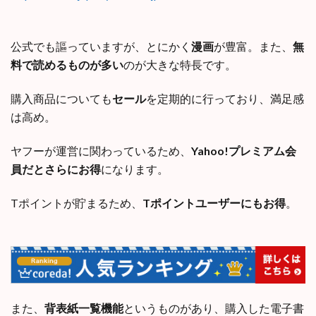
公式でも謳っていますが、とにかく
漫画
が豊富。また、
無
料で読めるものが多い
のが大きな特長です。
購入商品についても
セール
を定期的に行っており、満足感
は高め。
ヤフーが運営に関わっているため、
Yahoo!プレミアム会
員だとさらにお得
になります。
Tポイントが貯まるため、
Tポイントユーザーにもお得
。
また、
背表紙一覧機能
というものがあり、購入した電子書