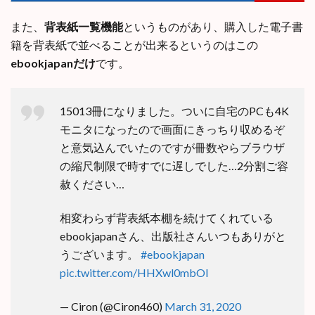
また、
背表紙一覧機能
というものがあり、購入した電子書
籍を背表紙で並べることが出来るというのはこの
ebookjapanだけ
です。
15013冊になりました。ついに自宅のPCも4K
モニタになったので画面にきっちり収めるぞ
と意気込んでいたのですが冊数やらブラウザ
の縮尺制限で時すでに遅しでした…2分割ご容
赦ください…
相変わらず背表紙本棚を続けてくれている
ebookjapanさん、出版社さんいつもありがと
うございます。
#ebookjapan
pic.twitter.com/HHXwl0mbOI
— Ciron (@Ciron460)
March 31, 2020