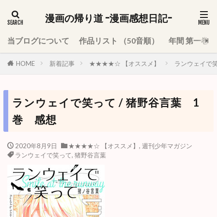
漫画の帰り道 -漫画感想日記-
当ブログについて
作品リスト （50音順）
年間 第一巻
HOME
新着記事
★★★★☆ 【オススメ】
ランウェイで笑
ランウェイで笑って / 猪野谷言葉 1
巻 感想
2020年8月9日
★★★★☆ 【オススメ】
,
週刊少年マガジン
ランウェイで笑って
,
猪野谷言葉