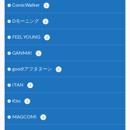
ComicWalker
1
Dモーニング
1
FEEL YOUNG
2
GANMA!
1
good!アフタヌーン
2
ITAN
1
Kiss
1
MAGCOMI
3