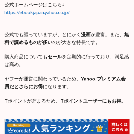
公式ホームページはこちら↓
https://ebookjapan.yahoo.co.jp/
公式でも謳っていますが、とにかく
漫画
が豊富。また、
無
料で読めるものが多い
のが大きな特長です。
購入商品についても
セール
を定期的に行っており、満足感
は高め。
ヤフーが運営に関わっているため、
Yahoo!プレミアム会
員だとさらにお得
になります。
Tポイントが貯まるため、
Tポイントユーザーにもお得
。