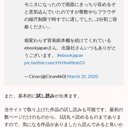
モニタになったので画面にきっちり収めるぞ
と意気込んでいたのですが冊数やらブラウザ
の縮尺制限で時すでに遅しでした…2分割ご容
赦ください…
相変わらず背表紙本棚を続けてくれている
ebookjapanさん、出版社さんいつもありがと
うございます。
#ebookjapan
pic.twitter.com/HHXwl0mbOI
— Ciron (@Ciron460)
March 31, 2020
また、基本的に
試し読み
が出来ます。
当サイトで取り上げた作品の試し読みも可能です。最初の
数ページだけのものから、1話丸々読めるものまでありま
すので、気になる作品がありましたら読んでみると良いか