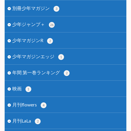
別冊少年マガジン
3
少年ジャンプ＋
26
少年マガジンR
2
少年マガジンエッジ
1
年間 第一巻ランキング
2
映画
1
月刊flowers
4
月刊LaLa
2