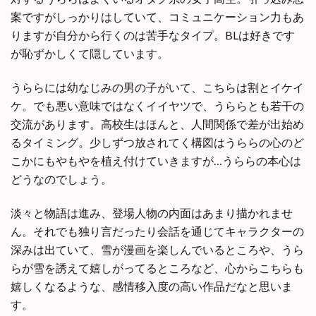
案ですがしっかりはしていて、コミュニケーション力もあ
りますが自分から行くのは苦手なタイプ。BLは好きです
が恥ずかしくて隠しています。
うららには幼なじみの男の子がいて、こちらは割とイケイ
ケ。でも悪い意味ではなくイイヤツで、うららとも若干の
交流があります。高校生はほんと、人間関係で差が出始め
るタイミング。少しずつ放されてく構図はうららの心のど
こかにもやもやを植え付けていきますが…うららの本心は
どうなのでしょう。
淡々と物語は進み、登場人物の内面はあまり描かれませ
ん。それでも独り言だったり会話を通じてキャラクターの
深みは出ていて、雪が漫画を楽しんでいるところや、うら
らが雪を誘えて嬉しがってるところなど、心からこちらも
嬉しくなるような、感情移入度の高い作品だなと思いま
す。