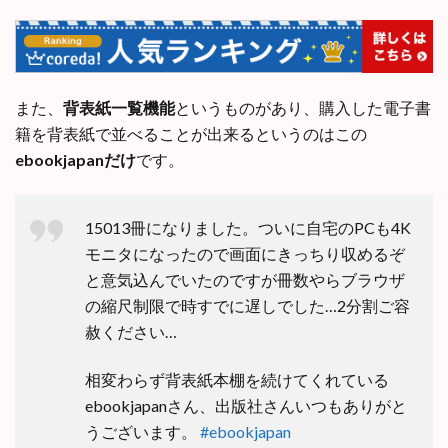
また、
背表紙一覧機能
というものがあり、購入した電子書
籍を背表紙で並べることが出来るというのはこの
ebookjapanだけ
です。
15013冊になりました。ついに自宅のPCも4K
モニタになったので画面にきっちり収めるぞ
と意気込んでいたのですが冊数やらブラウザ
の縮尺制限で時すでに遅しでした…2分割ご容
赦ください…
相変わらず背表紙本棚を続けてくれている
ebookjapanさん、出版社さんいつもありがと
うございます。
#ebookjapan