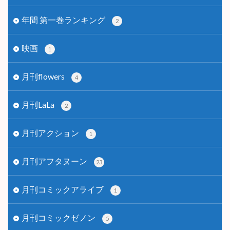
年間 第一巻ランキング
2
映画
1
月刊flowers
4
月刊LaLa
2
月刊アクション
1
月刊アフタヌーン
23
月刊コミックアライブ
1
月刊コミックゼノン
5