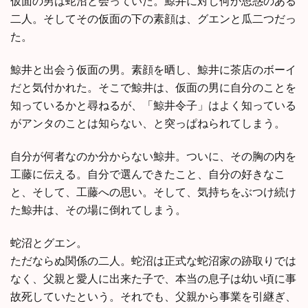
仮面の男は蛇沼と会っていた。鯨井に対し何か思惑のある
二人。そしてその仮面の下の素顔は、グエンと瓜二つだっ
た。
鯨井と出会う仮面の男。素顔を晒し、鯨井に茶店のボーイ
だと気付かれた。そこで鯨井は、仮面の男に自分のことを
知っているかと尋ねるが、「鯨井令子」はよく知っている
がアンタのことは知らない、と突っぱねられてしまう。
自分が何者なのか分からない鯨井。ついに、その胸の内を
工藤に伝える。自分で選んできたこと、自分の好きなこ
と、そして、工藤への思い。そして、気持ちをぶつけ続け
た鯨井は、その場に倒れてしまう。
蛇沼とグエン。
ただならぬ関係の二人。蛇沼は正式な蛇沼家の跡取りでは
なく、父親と愛人に出来た子で、本当の息子は幼い頃に事
故死していたという。それでも、父親から事業を引継ぎ、