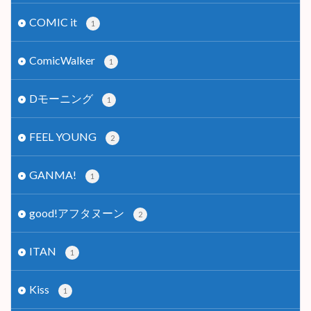
COMIC it
1
ComicWalker
1
Dモーニング
1
FEEL YOUNG
2
GANMA!
1
good!アフタヌーン
2
ITAN
1
Kiss
1