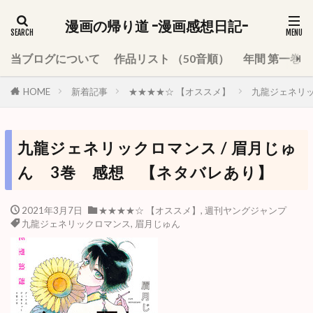
漫画の帰り道 -漫画感想日記-
当ブログについて
作品リスト （50音順）
年間 第一巻
HOME
新着記事
★★★★☆ 【オススメ】
九龍ジェネリッ
九龍ジェネリックロマンス / 眉月じゅ
ん 3巻 感想 【ネタバレあり】
2021年3月7日
★★★★☆ 【オススメ】
,
週刊ヤングジャンプ
九龍ジェネリックロマンス
,
眉月じゅん