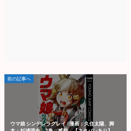
前の記事へ
ウマ娘 シンデレラグレイ / 漫画：久住太陽、脚
本：杉浦理史 2巻 感想 【ネタバレあり】