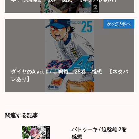
次の記事へ
ダイヤのA actⅡ/ 寺嶋裕二 25巻 感想 【ネタバ
レあり】
関連する記事
バトゥーキ / 迫稔雄 2巻
感想