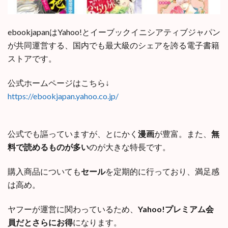
ebookjapanはYahoo!とイーブックイニシアティブジャパン
が共同運営する、国内でも最大級のシェアを誇る電子書籍
ストアです。
公式ホームページはこちら↓
https://ebookjapan.yahoo.co.jp/
公式でも謳っていますが、とにかく
漫画
が豊富。また、
無
料で読めるものが多い
のが大きな特長です。
購入商品についても
セール
を定期的に行っており、満足感
は高め。
ヤフーが運営に関わっているため、
Yahoo!プレミアム会
員だとさらにお得
になります。