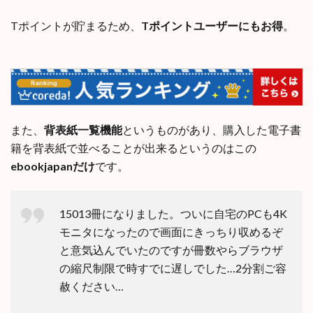
Tポイントが貯まるため、
Tポイントユーザーにもお得
。
また、
背表紙一覧機能
というものがあり、購入した電子書
籍を背表紙で並べることが出来るというのはこの
ebookjapanだけ
です。
15013冊になりました。ついに自宅のPCも4K
モニタになったので画面にきっちり収めるぞ
と意気込んでいたのですが冊数やらブラウザ
の縮尺制限で時すでに遅しでした…2分割ご容
赦ください…