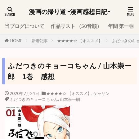
漫画の帰り道 -漫画感想日記-
当ブログについて
作品リスト （50音順）
年間 第一巻
HOME
新着記事
★★★★☆ 【オススメ】
ふだつきのキョ
ふだつきのキョーコちゃん / 山本崇一
郎 1巻 感想
2020年7月24日
★★★★☆ 【オススメ】
,
ゲッサン
ふだつきのキョーコちゃん
,
山本崇一朗