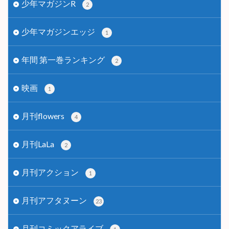
少年マガジンR
2
少年マガジンエッジ
1
年間 第一巻ランキング
2
映画
1
月刊flowers
4
月刊LaLa
2
月刊アクション
1
月刊アフタヌーン
23
月刊コミックアライブ