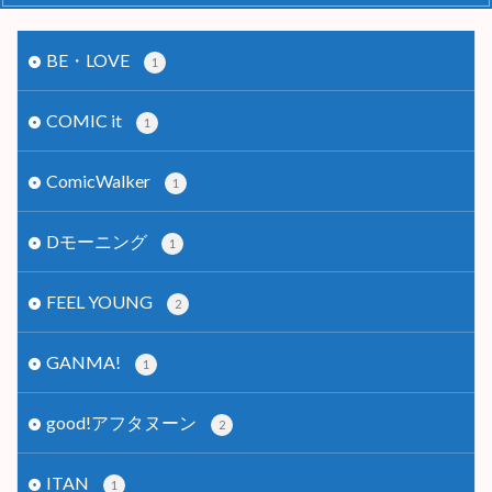
BE・LOVE
1
COMIC it
1
ComicWalker
1
Dモーニング
1
FEEL YOUNG
2
GANMA!
1
good!アフタヌーン
2
ITAN
1