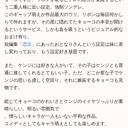
う二重人格に近い設定。強制ツンデレ。
このギャップ萌えが作品最大のウリ。リボンは毎話何かし
らで外れますが、その度に隠れてたキョーコの本音が聞け
るというサービス。しかも血を吸うというビジュアル的な
おまけ有り。
短編集「
恋文
」にあったおとなりさんという設定は妹に差
し変わっており、もう設定好き放題です。
また、ケンジには好きな人がいて、その子はケンジとも普
通に接してくれるとてもいい子。ただ、どこか変な子でケ
ンジの思いも虚しく空回り。それに嫉妬するキョーコも見
物です。
総じてキョーコのかわいさとケンジのイイヤツっぷりが素
晴らしい。明るい雰囲気で
、憎らしいキャラが一人もいない平和な作品。
コメディとしてもキャラ萌えとしても楽しめます。