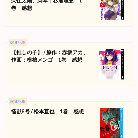
久住太陽、脚本：杉浦理史 1
巻 感想
関連記事
【推しの子】 / 原作：赤坂アカ、
作画：横槍メンゴ 1巻 感想
関連記事
怪獣8号 / 松本直也 1巻 感想