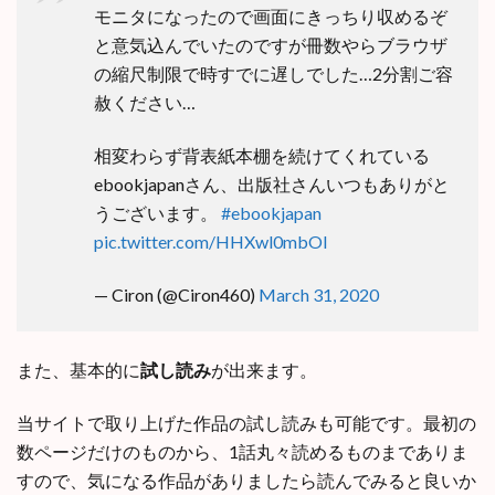
モニタになったので画面にきっちり収めるぞ
と意気込んでいたのですが冊数やらブラウザ
の縮尺制限で時すでに遅しでした…2分割ご容
赦ください…
相変わらず背表紙本棚を続けてくれている
ebookjapanさん、出版社さんいつもありがと
うございます。
#ebookjapan
pic.twitter.com/HHXwl0mbOI
— Ciron (@Ciron460)
March 31, 2020
また、基本的に
試し読み
が出来ます。
当サイトで取り上げた作品の試し読みも可能です。最初の
数ページだけのものから、1話丸々読めるものまでありま
すので、気になる作品がありましたら読んでみると良いか