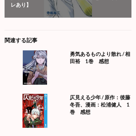
レあり】
関連する記事
勇気あるものより散れ / 相
田裕 1巻 感想
仄見える少年 / 原作：後藤
冬吾、漫画：松浦健人 1
巻 感想