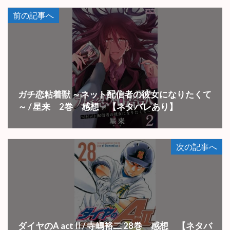
前の記事へ
ガチ恋粘着獣 ～ネット配信者の彼女になりたくて
～ / 星来 2巻 感想 【ネタバレあり】
次の記事へ
ダイヤのA actⅡ/ 寺嶋裕二 28巻 感想 【ネタバ