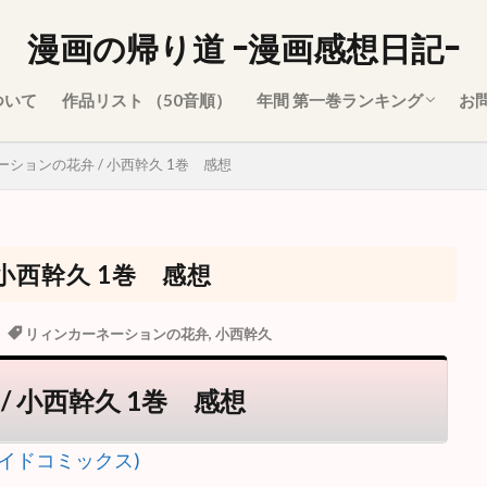
漫画の帰り道 -漫画感想日記-
ついて
作品リスト （50音順）
年間 第一巻ランキング
お
2021年
2020年
ションの花弁 / 小西幹久 1巻 感想
小西幹久 1巻 感想
リィンカーネーションの花弁
,
小西幹久
 小西幹久 1巻 感想
イドコミックス)