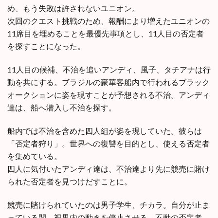
め、もう失敗は許されないユニオン。
次回のクエスト挑戦のため、報酬により増えたユニオンの
11席目を埋めることを最優先事項とし、11人目の否定者
を探すことになった。
11人目の候補、不治を追いアンディ、風子、タチアナは行
動を共にする。ブラジルの豪華客船内で行われるブラック
オークションに姿を現すことが予想される不治。アンディ
達は、船へ潜入し不治を探す。
船内では不治を含めた四人組が姿を現していた。彼らは
「否定者狩り」。世界への復讐を目的とし、使える否定者
を集めている。
四人に気付いたアンディ達は、不治達より先に競売に賭け
られた否定者を見つけだすことに。
競売に賭けられていたのは男子学生、チカラ。自分が止ま
っている間、視界内の動きを停止させる、不動の否定者。