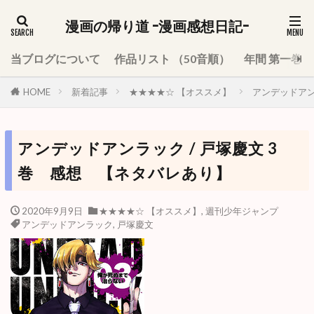
漫画の帰り道 -漫画感想日記-
当ブログについて
作品リスト （50音順）
年間 第一巻
HOME
新着記事
★★★★☆ 【オススメ】
アンデッドアン
アンデッドアンラック / 戸塚慶文 3
巻 感想 【ネタバレあり】
2020年9月9日
★★★★☆ 【オススメ】
,
週刊少年ジャンプ
アンデッドアンラック
,
戸塚慶文