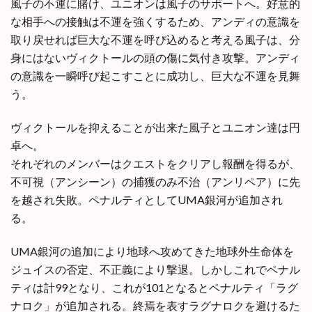
風子の不運に賭け、ユニオンは風子のサポートへ。好意的
な相手への接触は不運を強くするため、アンディの意識を
取り戻せれば巨大な不運を呼び込めると考える風子は、分
身にはないヴィクトールの頭の傷に気付き攻撃。アンディ
の意識を一瞬呼び起こすことに成功し、巨大な不運を見舞
う。
ヴィクトールを抑えることが出来た風子とユニオン達は円
卓へ。
それぞれのメンバーはクエストをクリアし報酬を得るが、
不可視（アンシーン）の捕獲のみ不治（アンリペア）に先
を越され失敗。ペナルティとしてUMA銀河が追加され
る。
UMA銀河の追加により地球へ攻めてきた地球外生命体を
ジュイスの否定、不正義により撃退。しかしこれでペナル
ティは計99となり、これが101となるとペナルティ「ラグ
ナロク」が追加される。終焉を表すラグナロクを避けるた