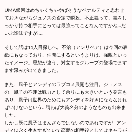
UMA銀河はめちゃくちゃやばそうなペナルティと思わせ
ておきながらジュノスの否定で瞬殺。不正義って、義をし
っかり持つ相手にとっては最強ってことなんですかね…だ
いぶ曖昧ですが…。
そして話は11人目探しへ。不治（アンリペア）は今回の表
紙にもなっており、仲間にするというよりは、強敵といっ
たイメージ。思想が違う、対立するグループの登場でます
ます深みが出てきました。
また、風子とアンディのラブコメ展開も注目。ジュノス
の、風子の不運は戦力として余りにも大きいという発言も
あり、風子は世界のためにもアンディを好きにならなけれ
ばいけないという…謂わば大義名分のようなものも出来ま
した。
しかし既に風子はまんざらではないのであれですが…アン
ディは永く生きすぎていて恋愛の相手役としてはキャラが