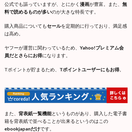
公式でも謳っていますが、とにかく
漫画
が豊富。また、
無
料で読めるものが多い
のが大きな特長です。
購入商品についても
セール
を定期的に行っており、満足感
は高め。
ヤフーが運営に関わっているため、
Yahoo!プレミアム会
員だとさらにお得
になります。
Tポイントが貯まるため、
Tポイントユーザーにもお得
。
また、
背表紙一覧機能
というものがあり、購入した電子書
籍を背表紙で並べることが出来るというのはこの
ebookjapanだけ
です。