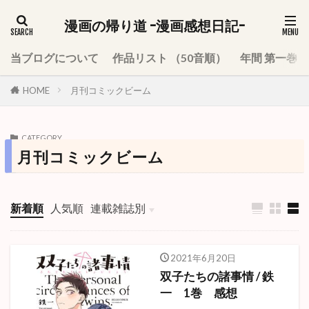
漫画の帰り道 -漫画感想日記-
当ブログについて
作品リスト （50音順）
年間 第一巻
HOME
月刊コミックビーム
CATEGORY
月刊コミックビーム
新着順
人気順
連載雑誌別
週刊少年ジャンプ
少年ジャンプ＋
週刊少年サンデー
週刊少年マガジン
週刊少年チャンピオン
週刊ヤングジャンプ
月刊少年ガンガン
モーニング
ハルタ
別冊少年マガジン
月刊アフタヌーン
2021年6月20日
双子たちの諸事情 / 鉄
一 1巻 感想