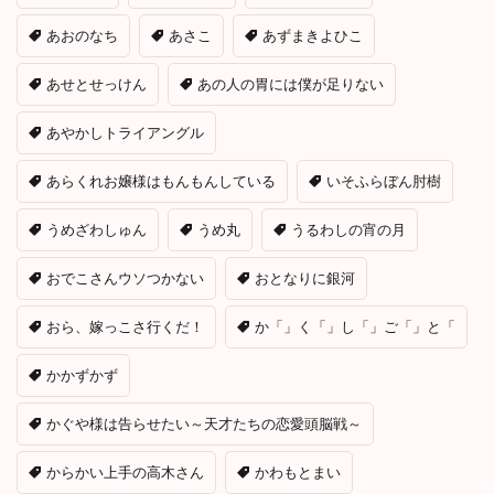
あおのなち
あさこ
あずまきよひこ
あせとせっけん
あの人の胃には僕が足りない
あやかしトライアングル
あらくれお嬢様はもんもんしている
いそふらぼん肘樹
うめざわしゅん
うめ丸
うるわしの宵の月
おでこさんウソつかない
おとなりに銀河
おら、嫁っこさ行くだ！
か「」く「」し「」ご「」と「
かかずかず
かぐや様は告らせたい～天才たちの恋愛頭脳戦～
からかい上手の高木さん
かわもとまい