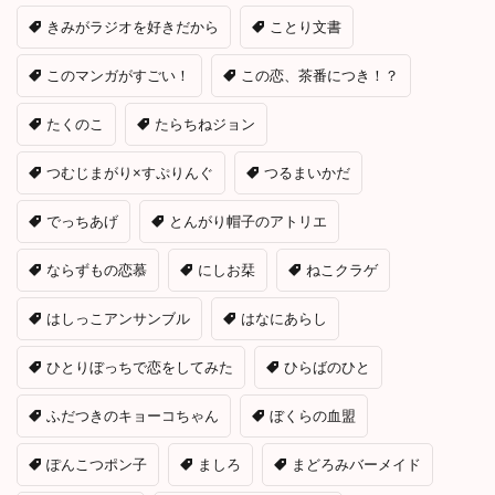
きみがラジオを好きだから
ことり文書
このマンガがすごい！
この恋、茶番につき！？
たくのこ
たらちねジョン
つむじまがり×すぷりんぐ
つるまいかだ
でっちあげ
とんがり帽子のアトリエ
ならずもの恋慕
にしお栞
ねこクラゲ
はしっこアンサンブル
はなにあらし
ひとりぼっちで恋をしてみた
ひらばのひと
ふだつきのキョーコちゃん
ぼくらの血盟
ぽんこつポン子
ましろ
まどろみバーメイド