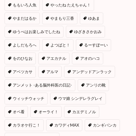
ももいろ人魚
やったね たえちゃん！
やまだはるか
やまもり三香
ゆあま
ゆうべはお楽しみでしたね
ゆざきさかおみ
よしだもろへ
よつばと！
るーすぼーい
をのひなお
アエカナル
アオのハコ
アベツカサ
アルマ
アンデッドアンラック
アンメット -ある脳外科医の日記-
アンリの靴
ウィッチウォッチ
ウマ娘 シンデレラグレイ
オペ看
オーライ！
カエデミノル
カラオケ行こ！
カワディMAX
カンギバンカ