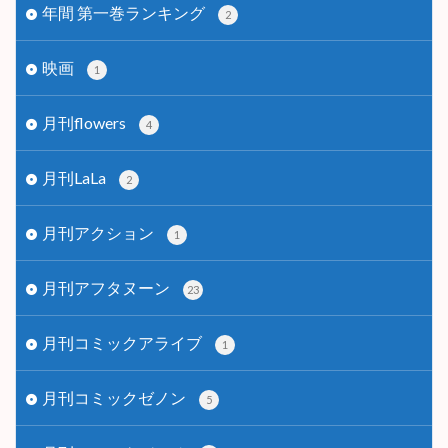
年間 第一巻ランキング
2
映画
1
月刊flowers
4
月刊LaLa
2
月刊アクション
1
月刊アフタヌーン
23
月刊コミックアライブ
1
月刊コミックゼノン
5