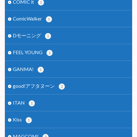
COMIC it
1
ComicWalker
1
Dモーニング
1
FEEL YOUNG
2
GANMA!
1
good!アフタヌーン
2
ITAN
1
Kiss
1
MAGCOMI
3