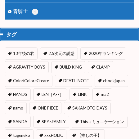
青騎士
1
タグ
13年後の君
2.5次元の誘惑
2020年ランキング
AGRAVITY BOYS
BUILD KING
CLAMP
ColoriColoreCreare
DEATH NOTE
ebookjapan
HANDS
LEN［A-7］
LINK
ma2
namo
ONE PIECE
SAKAMOTO DAYS
SANDA
SPY×FAMILY
Thisコミュニケーション
tugeneko
xxxHOLIC
【推しの子】