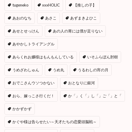
tugeneko
xxxHOLIC
【推しの子】
あおのなち
あさこ
あずまきよひこ
あせとせっけん
あの人の胃には僕が足りない
あやかしトライアングル
あらくれお嬢様はもんもんしている
いそふらぼん肘樹
うめざわしゅん
うめ丸
うるわしの宵の月
おでこさんウソつかない
おとなりに銀河
おら、嫁っこさ行くだ！
か「」く「」し「」ご「」と「
かかずかず
かぐや様は告らせたい～天才たちの恋愛頭脳戦～