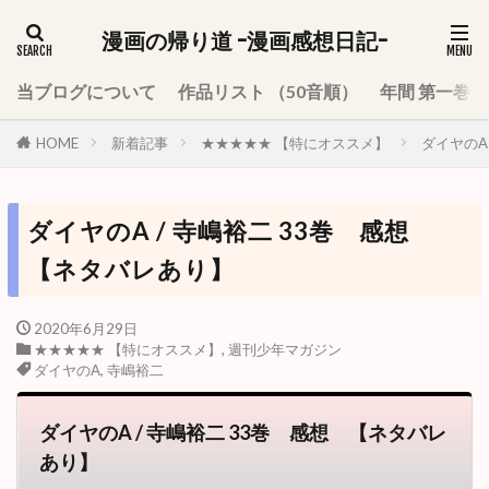
漫画の帰り道 -漫画感想日記-
当ブログについて
作品リスト （50音順）
年間 第一巻
HOME
新着記事
★★★★★ 【特にオススメ】
ダイヤのA
ダイヤのA / 寺嶋裕二 33巻 感想
【ネタバレあり】
2020年6月29日
★★★★★ 【特にオススメ】
,
週刊少年マガジン
ダイヤのA
,
寺嶋裕二
ダイヤのA / 寺嶋裕二 33巻 感想 【ネタバレ
あり】