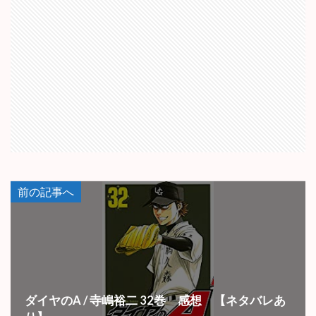
前の記事へ
ダイヤのA / 寺嶋裕二 32巻 感想 【ネタバレあ