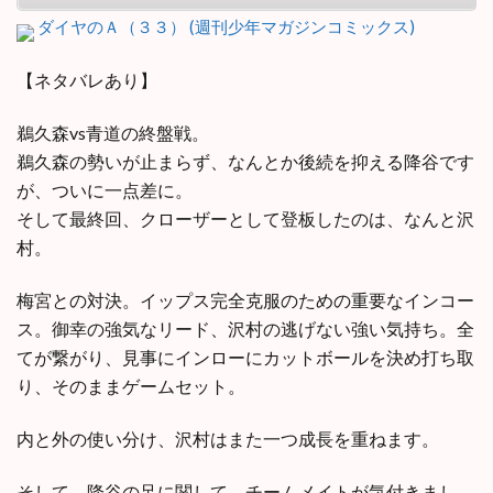
ダイヤのＡ（３３） (週刊少年マガジンコミックス)
【ネタバレあり】
鵜久森vs青道の終盤戦。
鵜久森の勢いが止まらず、なんとか後続を抑える降谷です
が、ついに一点差に。
そして最終回、クローザーとして登板したのは、なんと沢
村。
梅宮との対決。イップス完全克服のための重要なインコー
ス。御幸の強気なリード、沢村の逃げない強い気持ち。全
てが繋がり、見事にインローにカットボールを決め打ち取
り、そのままゲームセット。
内と外の使い分け、沢村はまた一つ成長を重ねます。
そして、降谷の足に関して、チームメイトが気付きまし