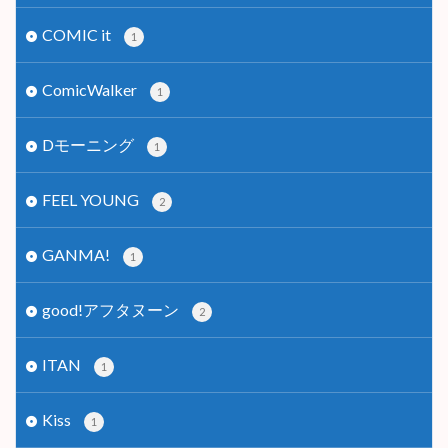
COMIC it
1
ComicWalker
1
Dモーニング
1
FEEL YOUNG
2
GANMA!
1
good!アフタヌーン
2
ITAN
1
Kiss
1