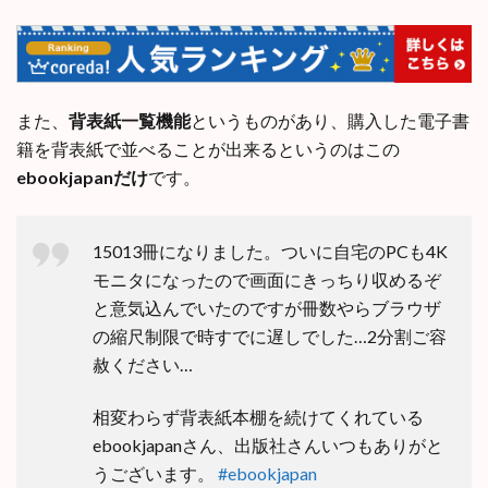
また、
背表紙一覧機能
というものがあり、購入した電子書
籍を背表紙で並べることが出来るというのはこの
ebookjapanだけ
です。
15013冊になりました。ついに自宅のPCも4K
モニタになったので画面にきっちり収めるぞ
と意気込んでいたのですが冊数やらブラウザ
の縮尺制限で時すでに遅しでした…2分割ご容
赦ください…
相変わらず背表紙本棚を続けてくれている
ebookjapanさん、出版社さんいつもありがと
うございます。
#ebookjapan