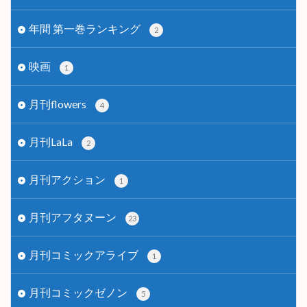
年間 第一巻ランキング
2
映画
1
月刊flowers
4
月刊LaLa
2
月刊アクション
1
月刊アフタヌーン
23
月刊コミックアライブ
1
月刊コミックゼノン
5