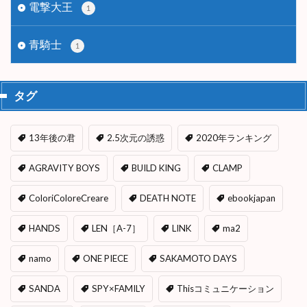
電撃大王
1
青騎士
1
タグ
13年後の君
2.5次元の誘惑
2020年ランキング
AGRAVITY BOYS
BUILD KING
CLAMP
ColoriColoreCreare
DEATH NOTE
ebookjapan
HANDS
LEN［A-7］
LINK
ma2
namo
ONE PIECE
SAKAMOTO DAYS
SANDA
SPY×FAMILY
Thisコミュニケーション