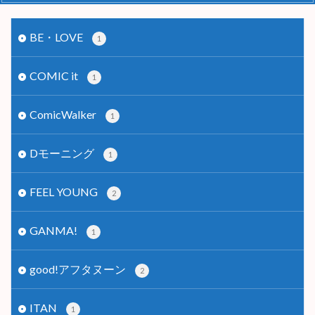
BE・LOVE
1
COMIC it
1
ComicWalker
1
Dモーニング
1
FEEL YOUNG
2
GANMA!
1
good!アフタヌーン
2
ITAN
1