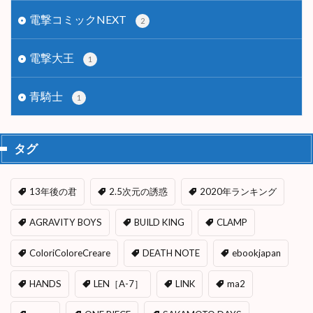
電撃コミックNEXT
2
電撃大王
1
青騎士
1
タグ
13年後の君
2.5次元の誘惑
2020年ランキング
AGRAVITY BOYS
BUILD KING
CLAMP
ColoriColoreCreare
DEATH NOTE
ebookjapan
HANDS
LEN［A-7］
LINK
ma2