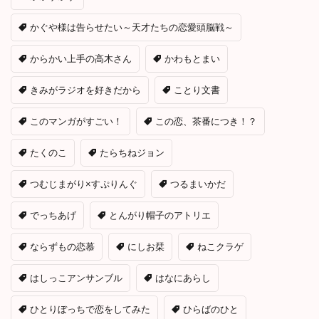
かぐや様は告らせたい～天才たちの恋愛頭脳戦～
からかい上手の高木さん
かわもとまい
きみがラジオを好きだから
ことり文書
このマンガがすごい！
この恋、茶番につき！？
たくのこ
たらちねジョン
つむじまがり×すぷりんぐ
つるまいかだ
でっちあげ
とんがり帽子のアトリエ
ならずもの恋慕
にしお栞
ねこクラゲ
はしっこアンサンブル
はなにあらし
ひとりぼっちで恋をしてみた
ひらばのひと