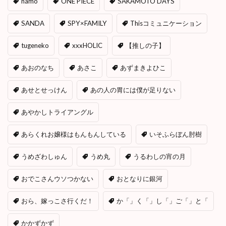
namo
ONE PIECE
SAKAMOTO DAYS
SANDA
SPY×FAMILY
Thisコミュニケーション
tugeneko
xxxHOLIC
【推しの子】
あおのなち
あさこ
あずまきよひこ
あせとせっけん
あの人の胃には僕が足りない
あやかしトライアングル
あらくれお嬢様はもんもんしている
いそふらぼん肘樹
うめざわしゅん
うめ丸
うるわしの宵の月
おでこさんウソつかない
おとなりに銀河
おら、嫁っこさ行くだ！
か「」く「」し「」ご「」と「
かかずかず