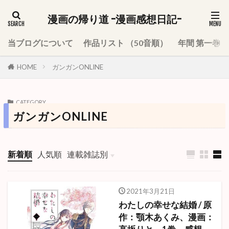
漫画の帰り道 -漫画感想日記-
当ブログについて
作品リスト （50音順）
年間 第一巻
HOME
ガンガンONLINE
CATEGORY
ガンガンONLINE
新着順
人気順
連載雑誌別
週刊少年ジャンプ
少年ジャンプ＋
週刊少年サンデー
週刊少年マガジン
週刊少年チャンピオン
週刊ヤングジャンプ
月刊少年ガンガン
モーニング
ハルタ
別冊少年マガジン
月刊アフタヌーン
2021年3月21日
わたしの幸せな結婚 / 原
作：顎木あくみ、漫画：