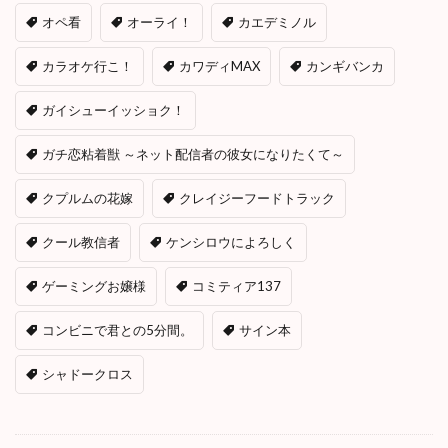
オペ看
オーライ！
カエデミノル
カラオケ行こ！
カワディMAX
カンギバンカ
ガイシューイッショク！
ガチ恋粘着獣 ～ネット配信者の彼女になりたくて～
クプルムの花嫁
クレイジーフードトラック
クール教信者
ケンシロウによろしく
ゲーミングお嬢様
コミティア137
コンビニで君との5分間。
サイン本
シャドークロス