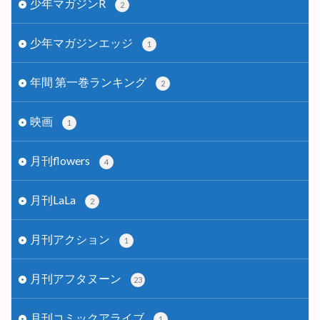
少年マガジンR
2
少年マガジンエッジ
1
年間 第一巻ランキング
2
映画
1
月刊flowers
4
月刊LaLa
2
月刊アクション
1
月刊アフタヌーン
23
月刊コミックアライブ
1