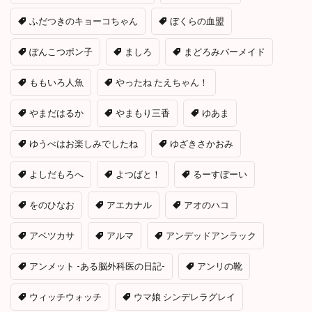
ふだつきのキョーコちゃん
ぼくらの血盟
ぽんこつポン子
ましろ
まどろみバーメイド
ももいろ人魚
やったね たえちゃん！
やまだはるか
やまもり三香
ゆあま
ゆうべはお楽しみでしたね
ゆざきさかおみ
よしだもろへ
よつばと！
るーすぼーい
をのひなお
アエカナル
アオのハコ
アベツカサ
アルマ
アンデッドアンラック
アンメット -ある脳外科医の日記-
アンリの靴
ウィッチウォッチ
ウマ娘 シンデレラグレイ