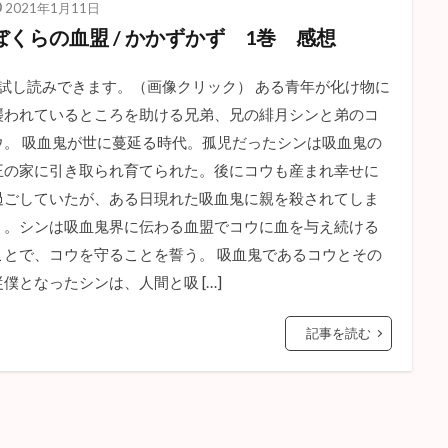
2021年1月11日
ぼくらの血盟 / かかずかず 1巻 感想
↑試し読みできます。（画像クリック） ある青年が化け物に
襲われているところを助ける兄弟、兄の緋月シンと弟のコ
ウ。 吸血鬼が世に蔓延る時代。孤児だったシンは吸血鬼の
王の家に引き取られ育てられた。後にコウも産まれ幸せに
過ごしていたが、ある日現れた吸血鬼に親を殺されてしま
う。シンは吸血鬼界に伝わる血盟でコウに血を与え続ける
ことで、コウを守ることを誓う。 吸血鬼であるコウとその
従僕となったシンは、人間と吸 […]
記事を読む