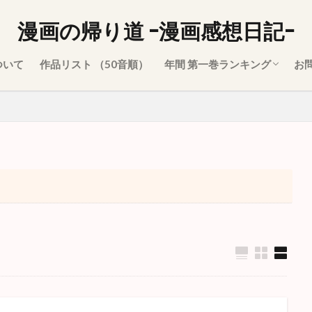
漫画の帰り道 -漫画感想日記-
ついて
作品リスト （50音順）
年間 第一巻ランキング
お
2021年
2020年