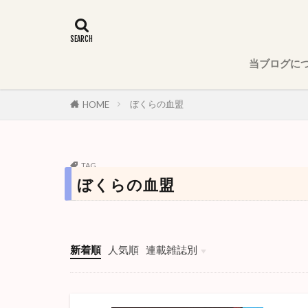
当ブログに
ぼくらの血盟
HOME
TAG
ぼくらの血盟
新着順
人気順
連載雑誌別
週刊少年ジャンプ
少年ジャンプ＋
週刊少年サンデー
週刊少年マガジン
週刊少年チャンピオン
週刊ヤングジャンプ
月刊少年ガンガン
モーニング
ハルタ
別冊少年マガジン
月刊アフタヌーン