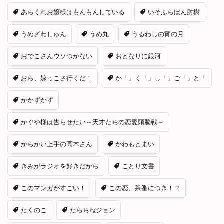
あらくれお嬢様はもんもんしている
いそふらぼん肘樹
うめざわしゅん
うめ丸
うるわしの宵の月
おでこさんウソつかない
おとなりに銀河
おら、嫁っこさ行くだ！
か「」く「」し「」ご「」と「
かかずかず
かぐや様は告らせたい～天才たちの恋愛頭脳戦～
からかい上手の高木さん
かわもとまい
きみがラジオを好きだから
ことり文書
このマンガがすごい！
この恋、茶番につき！？
たくのこ
たらちねジョン