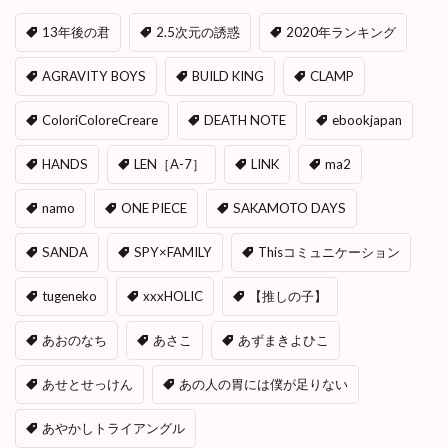
13年後の君
2.5次元の誘惑
2020年ランキング
AGRAVITY BOYS
BUILD KING
CLAMP
ColoriColoreCreare
DEATH NOTE
ebookjapan
HANDS
LEN［A-7］
LINK
ma2
namo
ONE PIECE
SAKAMOTO DAYS
SANDA
SPY×FAMILY
Thisコミュニケーション
tugeneko
xxxHOLIC
【推しの子】
あおのなち
あさこ
あずまきよひこ
あせとせっけん
あの人の胃には僕が足りない
あやかしトライアングル