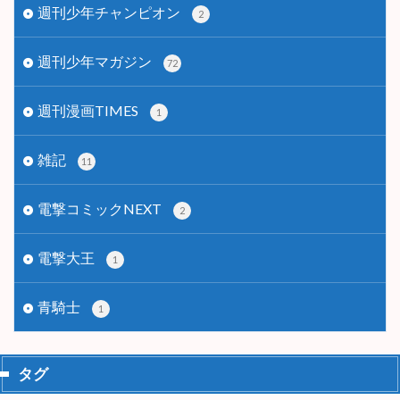
週刊少年チャンピオン
2
週刊少年マガジン
72
週刊漫画TIMES
1
雑記
11
電撃コミックNEXT
2
電撃大王
1
青騎士
1
タグ