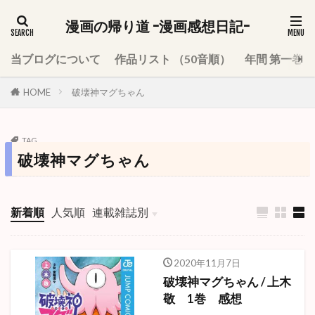
漫画の帰り道 -漫画感想日記-
当ブログについて
作品リスト （50音順）
年間 第一巻
HOME
破壊神マグちゃん
TAG
破壊神マグちゃん
新着順
人気順
連載雑誌別
週刊少年ジャンプ
少年ジャンプ＋
週刊少年サンデー
週刊少年マガジン
週刊少年チャンピオン
週刊ヤングジャンプ
月刊少年ガンガン
モーニング
ハルタ
別冊少年マガジン
月刊アフタヌーン
2020年11月7日
破壊神マグちゃん / 上木
敬 1巻 感想