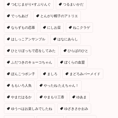
つむじまがり×すぷりんぐ
つるまいかだ
でっちあげ
とんがり帽子のアトリエ
ならずもの恋慕
にしお栞
ねこクラゲ
はしっこアンサンブル
はなにあらし
ひとりぼっちで恋をしてみた
ひらばのひと
ふだつきのキョーコちゃん
ぼくらの血盟
ぽんこつポン子
ましろ
まどろみバーメイド
ももいろ人魚
やったね たえちゃん！
やまだはるか
やまもり三香
ゆあま
ゆうべはお楽しみでしたね
ゆざきさかおみ