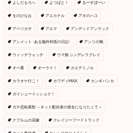
よしだもろへ
よつばと！
るーすぼーい
をのひなお
アエカナル
アオのハコ
アベツカサ
アルマ
アンデッドアンラック
アンメット -ある脳外科医の日記-
アンリの靴
ウィッチウォッチ
ウマ娘 シンデレラグレイ
オペ看
オーライ！
カエデミノル
カラオケ行こ！
カワディMAX
カンギバンカ
ガイシューイッショク！
ガチ恋粘着獣 ～ネット配信者の彼女になりたくて～
クプルムの花嫁
クレイジーフードトラック