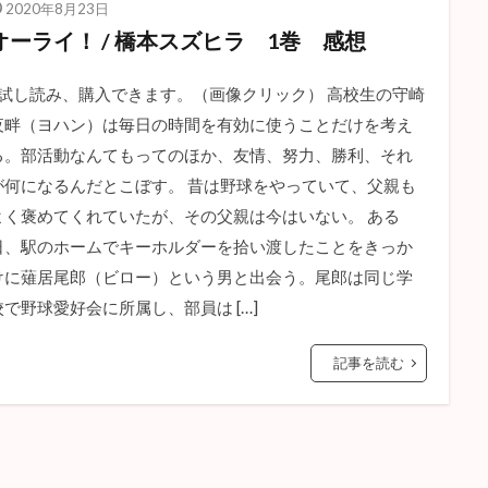
2020年8月23日
オーライ！ / 橋本スズヒラ 1巻 感想
↑試し読み、購入できます。（画像クリック） 高校生の守崎
夜畔（ヨハン）は毎日の時間を有効に使うことだけを考え
る。部活動なんてもってのほか、友情、努力、勝利、それ
が何になるんだとこぼす。 昔は野球をやっていて、父親も
よく褒めてくれていたが、その父親は今はいない。 ある
日、駅のホームでキーホルダーを拾い渡したことをきっか
けに薙居尾郎（ビロー）という男と出会う。尾郎は同じ学
校で野球愛好会に所属し、部員は […]
記事を読む