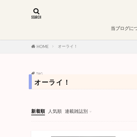
当ブログに
オーライ！
HOME
TAG
オーライ！
新着順
人気順
連載雑誌別
週刊少年ジャンプ
少年ジャンプ＋
週刊少年サンデー
週刊少年マガジン
週刊少年チャンピオン
週刊ヤングジャンプ
月刊少年ガンガン
モーニング
ハルタ
別冊少年マガジン
月刊アフタヌーン