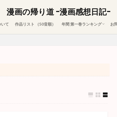
漫画の帰り道 -漫画感想日記-
ついて
作品リスト （50音順）
年間 第一巻ランキング
お
2021年
2020年