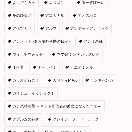
よしだもろへ
よつばと！
るーすぼーい
をのひなお
アエカナル
アオのハコ
アベツカサ
アルマ
アンデッドアンラック
アンメット -ある脳外科医の日記-
アンリの靴
ウィッチウォッチ
ウマ娘 シンデレラグレイ
オペ看
オーライ！
カエデミノル
カラオケ行こ！
カワディMAX
カンギバンカ
ガイシューイッショク！
ガチ恋粘着獣 ～ネット配信者の彼女になりたくて～
クプルムの花嫁
クレイジーフードトラック