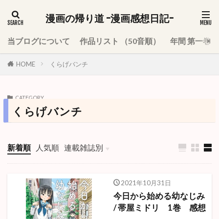
漫画の帰り道 -漫画感想日記-
当ブログについて
作品リスト （50音順）
年間 第一巻
HOME
くらげバンチ
CATEGORY
くらげバンチ
新着順
人気順
連載雑誌別
週刊少年ジャンプ
少年ジャンプ＋
週刊少年サンデー
週刊少年マガジン
週刊少年チャンピオン
週刊ヤングジャンプ
月刊少年ガンガン
モーニング
ハルタ
別冊少年マガジン
月刊アフタヌーン
2021年10月31日
今日から始める幼なじみ
/ 帯屋ミドリ 1巻 感想