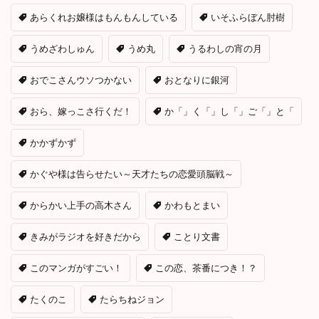
あらくれお嬢様はもんもんしている
いそふらぼん肘樹
うめざわしゅん
うめ丸
うるわしの宵の月
おでこさんウソつかない
おとなりに銀河
おら、嫁っこさ行くだ！
か「」く「」し「」ご「」と「
かかずかず
かぐや様は告らせたい～天才たちの恋愛頭脳戦～
からかい上手の高木さん
かわもとまい
きみがラジオを好きだから
ことり文書
このマンガがすごい！
この恋、茶番につき！？
たくのこ
たらちねジョン