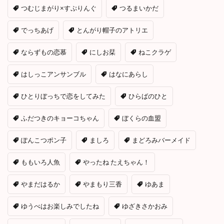
つむじまがり×すぷりんぐ
つるまいかだ
でっちあげ
とんがり帽子のアトリエ
ならずもの恋慕
にしお栞
ねこクラゲ
はしっこアンサンブル
はなにあらし
ひとりぼっちで恋をしてみた
ひらばのひと
ふだつきのキョーコちゃん
ぼくらの血盟
ぽんこつポン子
ましろ
まどろみバーメイド
ももいろ人魚
やったね たえちゃん！
やまだはるか
やまもり三香
ゆあま
ゆうべはお楽しみでしたね
ゆざきさかおみ