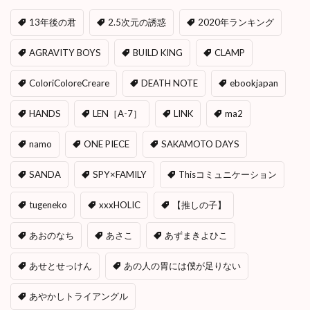
13年後の君
2.5次元の誘惑
2020年ランキング
AGRAVITY BOYS
BUILD KING
CLAMP
ColoriColoreCreare
DEATH NOTE
ebookjapan
HANDS
LEN［A-7］
LINK
ma2
namo
ONE PIECE
SAKAMOTO DAYS
SANDA
SPY×FAMILY
Thisコミュニケーション
tugeneko
xxxHOLIC
【推しの子】
あおのなち
あさこ
あずまきよひこ
あせとせっけん
あの人の胃には僕が足りない
あやかしトライアングル