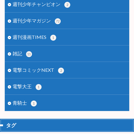
週刊少年チャンピオン
2
週刊少年マガジン
72
週刊漫画TIMES
1
雑記
11
電撃コミックNEXT
2
電撃大王
1
青騎士
1
タグ